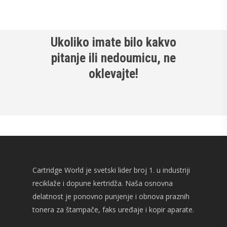
Ukoliko imate bilo kakvo
pitanje ili nedoumicu, ne
oklevajte!
Cartridge World je svetski lider broj 1. u industriji
reciklaže i dopune kertridža. Naša osnovna
delatnost je ponovno punjenje i obnova praznih
tonera za štampače, faks uređaje i kopir aparate.