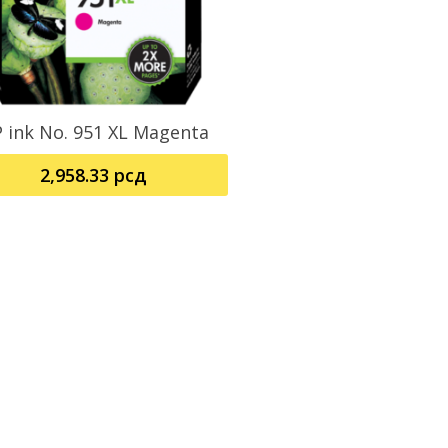
 ink No. 951 XL Magenta
Pročitajte Još
2,958.33
рсд