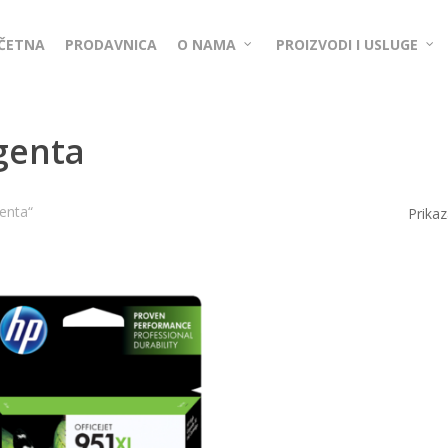
ČETNA
PRODAVNICA
O NAMA
PROIZVODI I USLUGE
genta
enta“
Prikaz