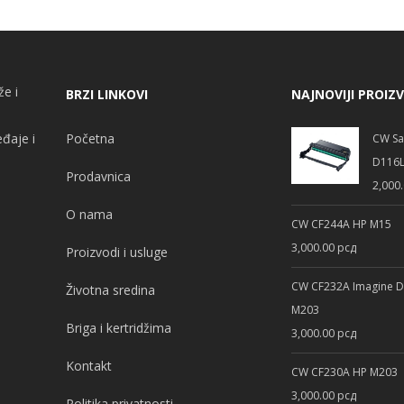
že i
BRZI LINKOVI
NAJNOVIJI PROIZ
đaje i
Početna
CW Sa
D116L
Prodavnica
2,000
O nama
CW CF244A HP M15
3,000.00
рсд
Proizvodi i usluge
CW CF232A Imagine 
Životna sredina
M203
Briga i kertridžima
3,000.00
рсд
Kontakt
CW CF230A HP M203
3,000.00
рсд
Politika privatnosti