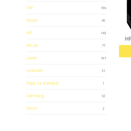
CW
106
Epson
30
HP
143
HP
Ink jet
77
Laser
107
Lexmark
31
Papir za štampač
1
Samsung
32
Xerox
2