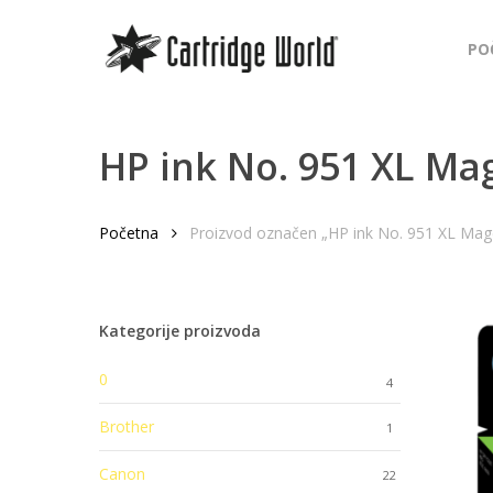
Skip
to
PO
main
content
HP ink No. 951 XL Ma
Početna
Proizvod označen „HP ink No. 951 XL Mag
Kategorije proizvoda
0
4
Brother
1
Canon
22