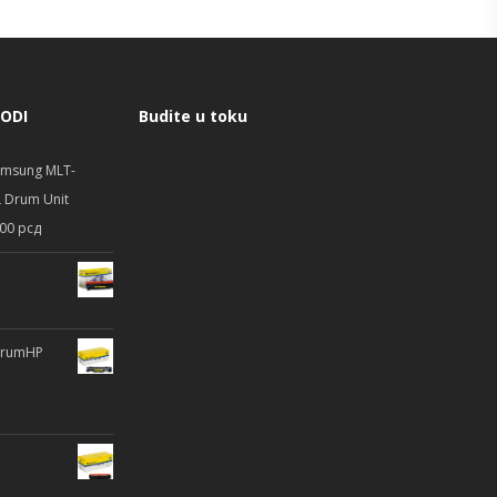
VODI
Budite u toku
msung MLT-
 Drum Unit
.00
рсд
DrumHP