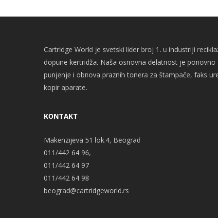
Cartridge World je svetski lider broj 1. u industriji recikla
dopune kertridža. Naša osnovna delatnost je ponovno
punjenje i obnova praznih tonera za štampače, faks ure
kopir aparate.
KONTAKT
Makenzijeva 51 lok.4, Beograd
011/442 64 96,
011/442 64 97
011/442 64 98
beograd@cartridgeworld.rs