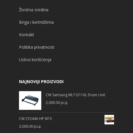
Životna sredina
Briga i kertridžima
Kontakt
Politika privatnosti
Uslovi korišćenja
NAJNOVIJI PROIZVODI
CW Samsung MLT-D116L Drum Unit
2,000.00
рсд
CW CF244A HP M15
3,000.00
рсд