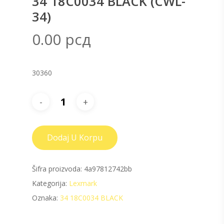
34 18C0034 BLACK (CWL-
34)
0.00
рсд
30360
Dodaj U Korpu
Šifra proizvoda:
4a97812742bb
Kategorija:
Lexmark
Oznaka:
34 18C0034 BLACK