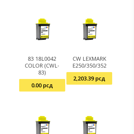
83 18L0042
CW LEXMARK
Dodaj U Korpu
Dodaj U Korpu
COLOR (CWL-
E250/350/352
83)
2,203.39
рсд
0.00
рсд