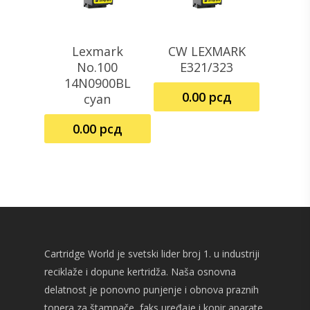
Lexmark
CW LEXMARK
Pročitajte Još
Dodaj U Korpu
No.100
E321/323
14N0900BL
0.00
рсд
cyan
0.00
рсд
Cartridge World je svetski lider broj 1. u industriji
reciklaže i dopune kertridža. Naša osnovna
delatnost je ponovno punjenje i obnova praznih
tonera za štampače, faks uređaje i kopir aparate.