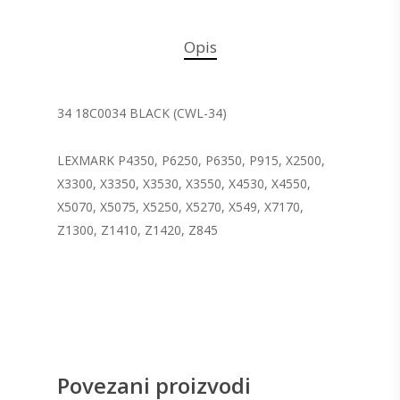
Opis
34 18C0034 BLACK (CWL-34)
LEXMARK P4350, P6250, P6350, P915, X2500,
X3300, X3350, X3530, X3550, X4530, X4550,
X5070, X5075, X5250, X5270, X549, X7170,
Z1300, Z1410, Z1420, Z845
Povezani proizvodi