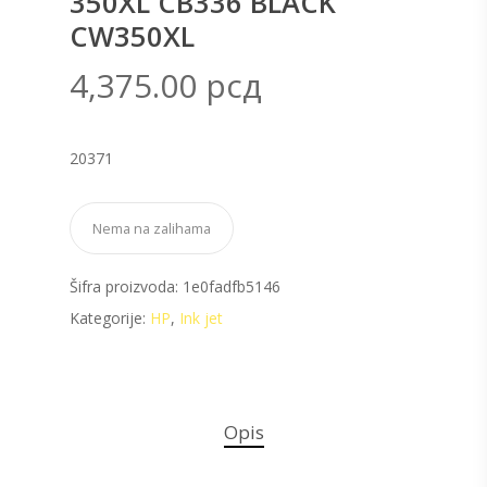
350XL CB336 BLACK
CW350XL
4,375.00
рсд
20371
Nema na zalihama
Šifra proizvoda:
1e0fadfb5146
Kategorije:
HP
,
Ink jet
Opis