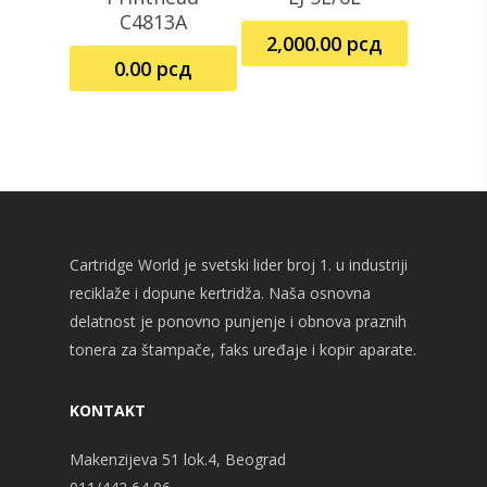
C4813A
2,000.00
рсд
0.00
рсд
Cartridge World je svetski lider broj 1. u industriji
reciklaže i dopune kertridža. Naša osnovna
delatnost je ponovno punjenje i obnova praznih
tonera za štampače, faks uređaje i kopir aparate.
KONTAKT
Makenzijeva 51 lok.4, Beograd