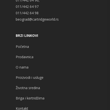
011/442 64 96,
011/442 64 97
011/442 64 98
beograd@cartridgeworld.rs
BRZI LINKOVI
Početna
Prodavnica
O nama
Proizvodi i usluge
Životna sredina
Briga i kertridžima
Kontakt