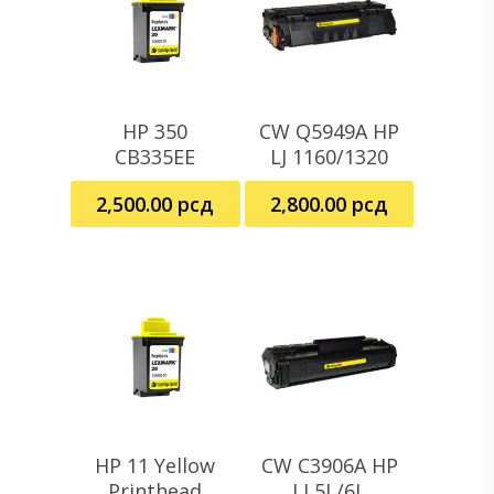
HP 350
CW Q5949A HP
Dodaj U Korpu
Dodaj U Korpu
CB335EE
LJ 1160/1320
2,500.00
рсд
2,800.00
рсд
HP 11 Yellow
CW C3906A HP
Dodaj U Korpu
Dodaj U Korpu
Printhead
LJ 5L/6L