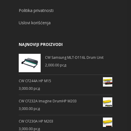
Politika privatnosti
Uslovi korišćenja
NAJNOVIJI PROIZVODI
CW Samsung MLT-D116L Drum Unit
2,000.00
рсд
CW CF244A HP M15
3,000.00
рсд
CW CF232A Imagine DrumHP M203
3,000.00
рсд
CW CF230A HP M203
3,000.00
рсд