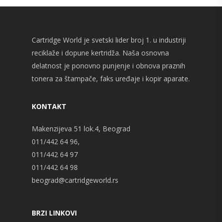
Cartridge World je svetski lider broj 1. u industriji
reciklaže i dopune kertridža. Naša osnovna
delatnost je ponovno punjenje i obnova praznih
tonera za štampače, faks uređaje i kopir aparate.
KONTAKT
Makenzijeva 51 lok.4, Beograd
011/442 64 96,
011/442 64 97
011/442 64 98
beograd@cartridgeworld.rs
BRZI LINKOVI