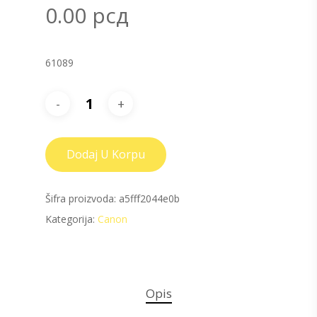
0.00
рсд
61089
Dodaj U Korpu
Šifra proizvoda:
a5fff2044e0b
Kategorija:
Canon
Opis