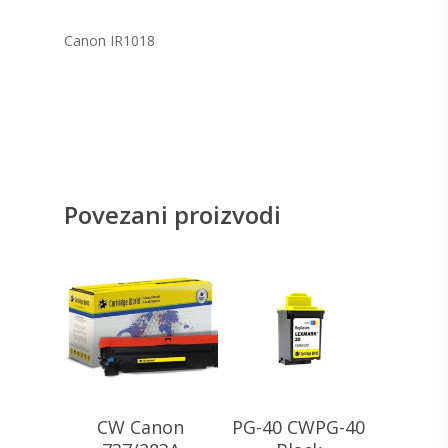
Canon IR1018
Povezani proizvodi
CW Canon
PG-40 CWPG-40
Dodaj U Korpu
Dodaj U Korpu