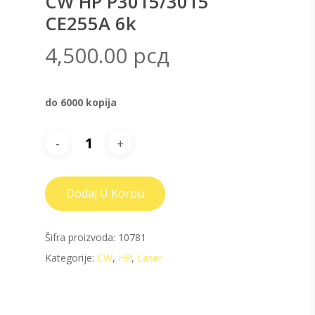
CW HP P3015/3015
CE255A 6k
4,500.00
рсд
do 6000 kopija
Dodaj U Korpu
Šifra proizvoda:
10781
Kategorije:
CW
,
HP
,
Laser