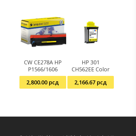
CW CE278A HP
HP 301
Dodaj U Korpu
Pročitajte Još
P1566/1606
CH562EE Color
2,800.00
рсд
2,166.67
рсд