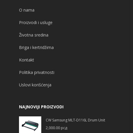
O nama
Proizvodi i usluge
Životna sredina
Briga i kertridžima
Kontakt
Politika privatnosti
Uslovi korišćenja
NAJNOVIJI PROIZVODI
CW Samsung MLT-D116L Drum Unit
2,000.00
рсд