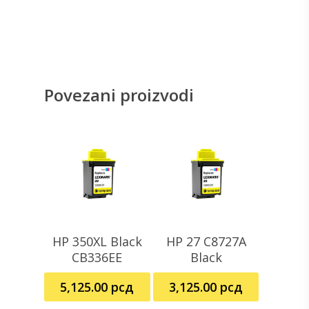
Povezani proizvodi
HP 350XL Black
HP 27 C8727A
Dodaj U Korpu
Pročitajte Još
CB336EE
Black
5,125.00
рсд
3,125.00
рсд