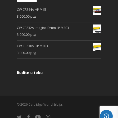
CW CF244A HP M15
3,000.00
рсд
CW CF232A Imagine DrumHP M203
3,000.00
рсд
CW CF230A HP M203
3,000.00
рсд
Budite u toku
© 2026 Cartridge World Srbija.
twitter
facebook
youtube
instagram