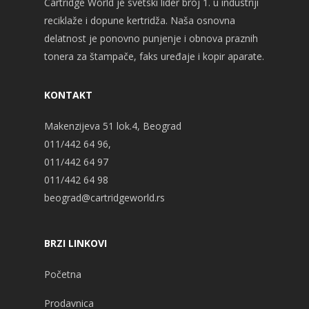
Cartridge World je svetski lider broj 1. u industriji
reciklaže i dopune kertridža. Naša osnovna
delatnost je ponovno punjenje i obnova praznih
tonera za štampače, faks uređaje i kopir aparate.
KONTAKT
Makenzijeva 51 lok.4, Beograd
011/442 64 96,
011/442 64 97
011/442 64 98
beograd@cartridgeworld.rs
BRZI LINKOVI
Početna
Prodavnica