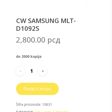
CW SAMSUNG MLT-
D1092S
2,800.00
рсд
do 2000 kopija
Dodaj U Korpu
Šifra proizvoda:
10831
Kategorije:
CW
,
Laser
,
Samsung