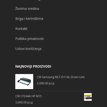
Životna sredina
Briga i kertridžima
Kontakt
Politika privatnosti
Uslovi korišćenja
NAJNOVIJI PROIZVODI
CW Samsung MLT-D116L Drum Unit
2,000.00
рсд
CW CF244A HP M15
3,000.00
рсд