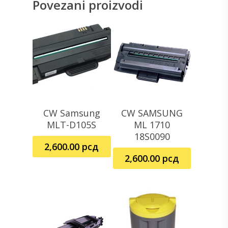
Povezani proizvodi
CW Samsung
CW SAMSUNG
Dodaj U Korpu
Dodaj U Korpu
MLT-D105S
ML 1710
18S0090
2,600.00
рсд
2,600.00
рсд