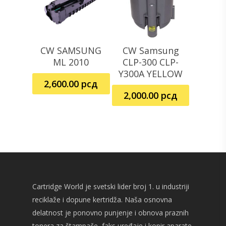
CW SAMSUNG
CW Samsung
Dodaj U Korpu
Dodaj U Korpu
ML 2010
CLP-300 CLP-
Y300A YELLOW
2,600.00
рсд
2,000.00
рсд
Cartridge World je svetski lider broj 1. u industriji
reciklaže i dopune kertridža. Naša osnovna
delatnost je ponovno punjenje i obnova praznih
tonera za štampače, faks uređaje i kopir aparate.