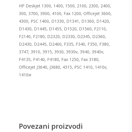
HP Deskjet 1300, 1400, 1500, 2100, 2300, 2400,
300, 3700, 3900, 4100, Fax 1200, Officejet 3600,
4300, PSC 1400, D1330, D1341, D1360, D1420,
D1430, D1445, D1455, D1520, D1560, F2110,
F2140, F2180, D2320, D2330, D2345, D2360,
D2430, D2445, D2460, F335, F340, F350, F380,
3747, 3910, 3915, 3930, 3930v, 3940, 3940v,
F4135, F4140, F4180, Fax 1250, Fax 3180,
Officejet J3640, J3680, 4315, PSC 1410, 1410v,
1410xi
Povezani proizvodi