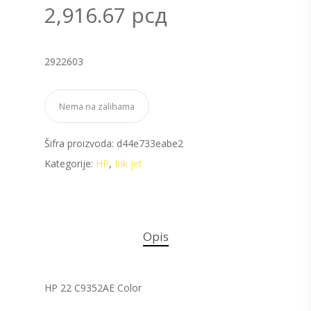
2,916.67
рсд
2922603
Nema na zalihama
Šifra proizvoda:
d44e733eabe2
Kategorije:
HP
,
Ink jet
Opis
HP 22 C9352AE Color