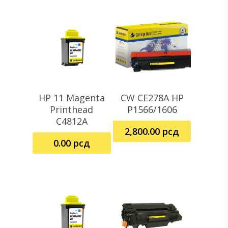
HP 11 Magenta
CW CE278A HP
Dodaj U Korpu
Dodaj U Korpu
Printhead
P1566/1606
C4812A
2,800.00
рсд
0.00
рсд