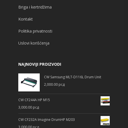
Briga i kertridžima
Kontakt
Politika privatnosti
Uslovi korišćenja
NAJNOVIJI PROIZVODI
CW Samsung MLT-D116L Drum Unit
2,000.00
рсд
CW CF244A HP M15
3,000.00
рсд
CW CF232A Imagine DrumHP M203
3,000.00
рсд