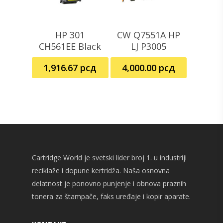
HP 301
CW Q7551A HP
Pročitajte Još
Dodaj U Korpu
CH561EE Black
LJ P3005
1,916.67
рсд
4,000.00
рсд
Cartridge World je svetski lider broj 1. u industriji
reciklaže i dopune kertridža. Naša osnovna
delatnost je ponovno punjenje i obnova praznih
tonera za štampače, faks uređaje i kopir aparate.