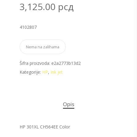
3,125.00
рсд
4102807
Nema na zalihama
Šifra proizvoda:
e2a2773b13d2
Kategorije:
HP
,
Ink jet
Opis
HP 301XL CH564EE Color