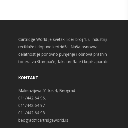
Cartridge World je svetski lider broj 1. u industriji
reciklaže i dopune kertridža. Naša osnovna
delatnost je ponovno punjenje i obnova praznih
tonera za štampače, faks uređaje i kopir aparate.
KONTAKT
Makenzijeva 51 lok.4, Beograd
011/442 64 96,
011/442 64 97
011/442 64 98
beograd@cartridgeworld.rs