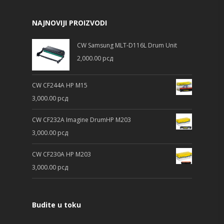
NAJNOVIJI PROIZVODI
CW Samsung MLT-D116L Drum Unit
2,000.00
рсд
CW CF244A HP M15
3,000.00
рсд
CW CF232A Imagine DrumHP M203
3,000.00
рсд
CW CF230A HP M203
3,000.00
рсд
Budite u toku