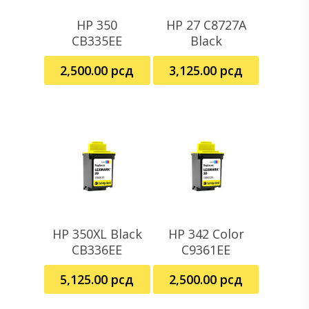
HP 350
HP 27 C8727A
Dodaj U Korpu
Pročitajte Još
CB335EE
Black
2,500.00
рсд
3,125.00
рсд
HP 350XL Black
HP 342 Color
Dodaj U Korpu
Dodaj U Korpu
CB336EE
C9361EE
5,125.00
рсд
2,500.00
рсд