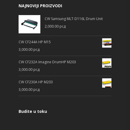
NAJNOVIJI PROIZVODI
CW Samsung MLT-D116L Drum Unit
2,000.00
рсд
CW CF244A HP M15
3,000.00
рсд
CW CF232A Imagine DrumHP M203
3,000.00
рсд
CW CF230A HP M203
3,000.00
рсд
Budite u toku