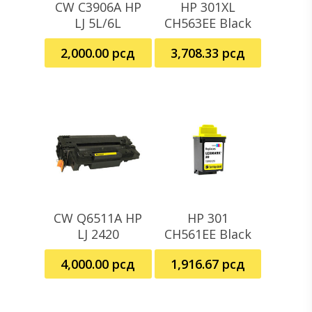
CW C3906A HP
HP 301XL
Dodaj U Korpu
Pročitajte Još
LJ 5L/6L
CH563EE Black
2,000.00
рсд
3,708.33
рсд
CW Q6511A HP
HP 301
Dodaj U Korpu
Pročitajte Još
LJ 2420
CH561EE Black
4,000.00
рсд
1,916.67
рсд