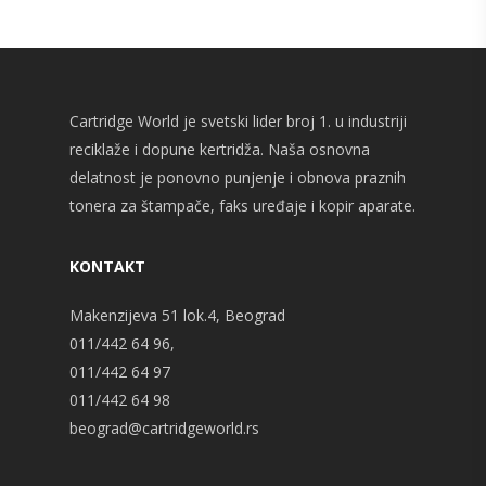
Cartridge World je svetski lider broj 1. u industriji
reciklaže i dopune kertridža. Naša osnovna
delatnost je ponovno punjenje i obnova praznih
tonera za štampače, faks uređaje i kopir aparate.
KONTAKT
Makenzijeva 51 lok.4, Beograd
011/442 64 96,
011/442 64 97
011/442 64 98
beograd@cartridgeworld.rs