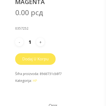
MAGENTA
0.00
рсд
0357252
Dodaj U Korpu
Šifra proizvoda:
89dd731cb8f7
Kategorija:
HP
Opis