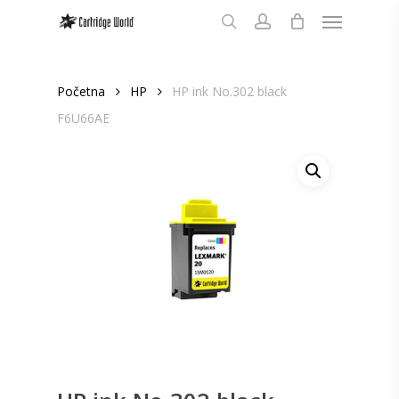
Meni
Skip
to
search
account
main
content
Početna
HP
HP ink No.302 black
F6U66AE