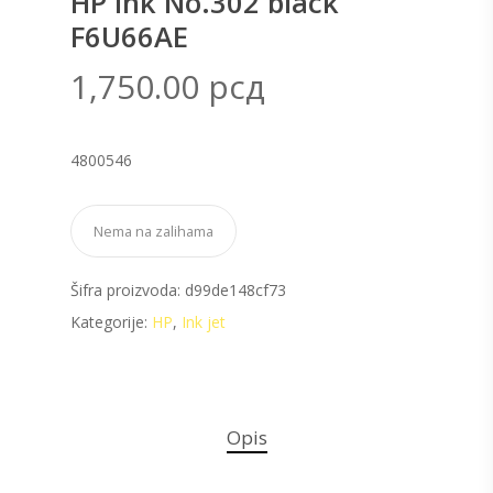
HP ink No.302 black
F6U66AE
1,750.00
рсд
4800546
Nema na zalihama
Šifra proizvoda:
d99de148cf73
Kategorije:
HP
,
Ink jet
Opis