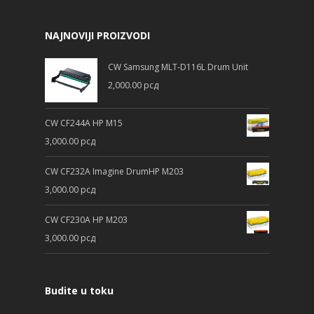
NAJNOVIJI PROIZVODI
CW Samsung MLT-D116L Drum Unit
2,000.00
рсд
CW CF244A HP M15
3,000.00
рсд
CW CF232A Imagine DrumHP M203
3,000.00
рсд
CW CF230A HP M203
3,000.00
рсд
Budite u toku