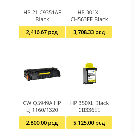
HP 21 C9351AE
HP 301XL
Dodaj U Korpu
Pročitajte Još
Black
CH563EE Black
2,416.67
рсд
3,708.33
рсд
CW Q5949A HP
HP 350XL Black
Dodaj U Korpu
Dodaj U Korpu
LJ 1160/1320
CB336EE
2,800.00
рсд
5,125.00
рсд