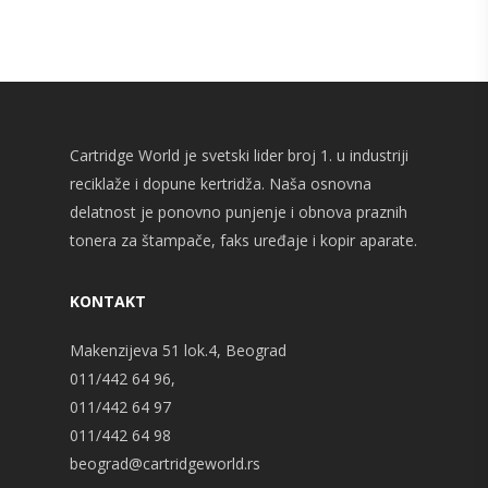
Cartridge World je svetski lider broj 1. u industriji
reciklaže i dopune kertridža. Naša osnovna
delatnost je ponovno punjenje i obnova praznih
tonera za štampače, faks uređaje i kopir aparate.
KONTAKT
Makenzijeva 51 lok.4, Beograd
011/442 64 96,
011/442 64 97
011/442 64 98
beograd@cartridgeworld.rs