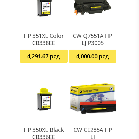
HP 351XL Color
CW Q7551A HP
Dodaj U Korpu
Dodaj U Korpu
CB338EE
LJ P3005
4,291.67
рсд
4,000.00
рсд
HP 350XL Black
CW CE285A HP
Dodaj U Korpu
Dodaj U Korpu
CB336EE
LJ