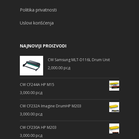
Politika privatnosti
Uslovi korišćenja
NAJNOVIJI PROIZVODI
CW Samsung MLT-D116L Drum Unit
2,000.00
рсд
CW CF244A HP M15
3,000.00
рсд
CW CF232A Imagine DrumHP M203
3,000.00
рсд
CW CF230A HP M203
3,000.00
рсд