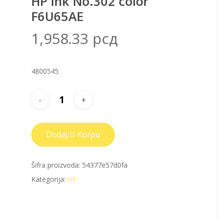
HP ink No.302 color
F6U65AE
1,958.33
рсд
4800545
Dodaj U Korpu
Šifra proizvoda:
54377e57d0fa
Kategorija:
HP