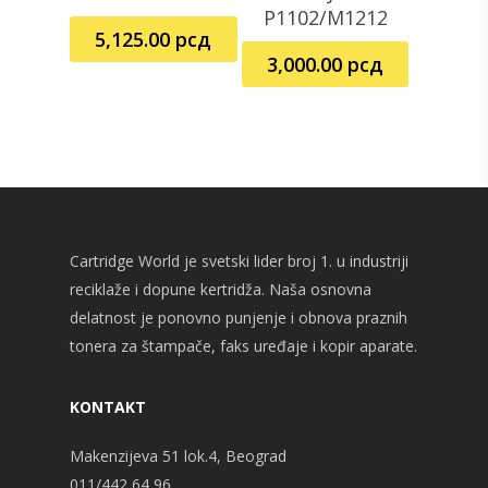
P1102/M1212
5,125.00
рсд
3,000.00
рсд
Cartridge World je svetski lider broj 1. u industriji
reciklaže i dopune kertridža. Naša osnovna
delatnost je ponovno punjenje i obnova praznih
tonera za štampače, faks uređaje i kopir aparate.
KONTAKT
Makenzijeva 51 lok.4, Beograd
011/442 64 96,