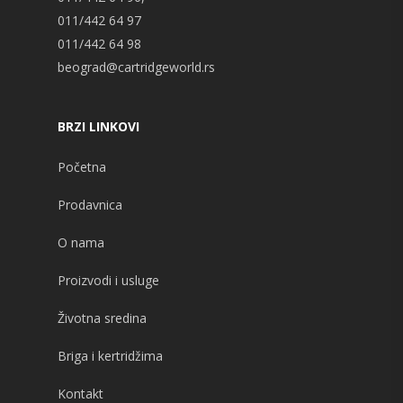
011/442 64 97
011/442 64 98
beograd@cartridgeworld.rs
BRZI LINKOVI
Početna
Prodavnica
O nama
Proizvodi i usluge
Životna sredina
Briga i kertridžima
Kontakt