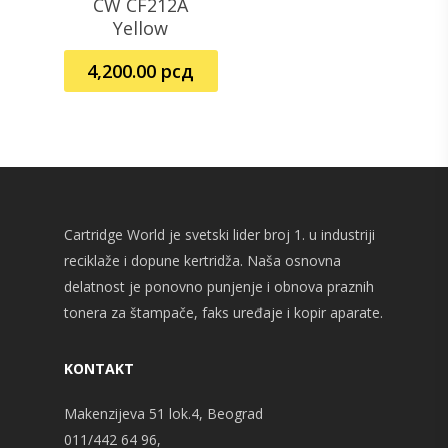
CW CF212A
Dodaj U Korpu
Yellow
4,200.00
рсд
Cartridge World je svetski lider broj 1. u industriji
reciklaže i dopune kertridža. Naša osnovna
delatnost je ponovno punjenje i obnova praznih
tonera za štampače, faks uređaje i kopir aparate.
KONTAKT
Makenzijeva 51 lok.4, Beograd
011/442 64 96,