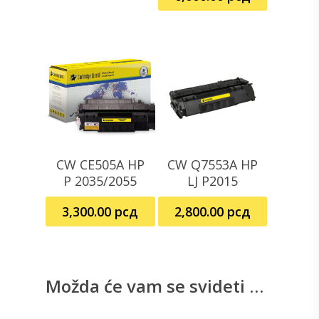
CW CE505A HP
CW Q7553A HP
Dodaj U Korpu
Dodaj U Korpu
P 2035/2055
LJ P2015
3,300.00
рсд
2,800.00
рсд
Možda će vam se svideti …