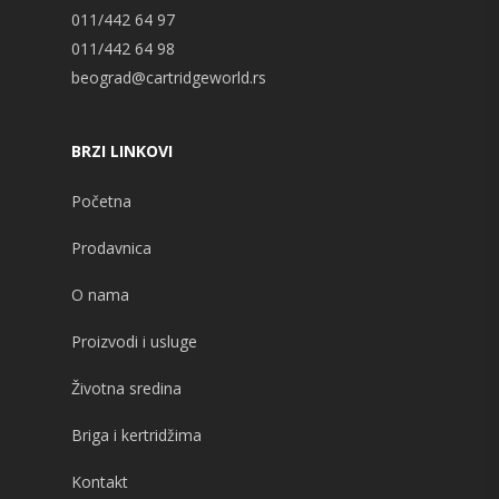
011/442 64 97
011/442 64 98
beograd@cartridgeworld.rs
BRZI LINKOVI
Početna
Prodavnica
O nama
Proizvodi i usluge
Životna sredina
Briga i kertridžima
Kontakt