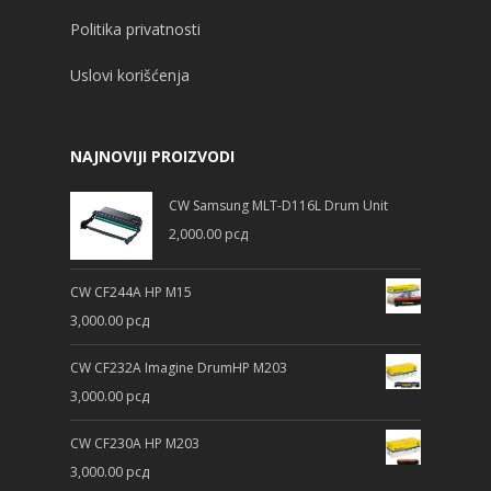
Politika privatnosti
Uslovi korišćenja
NAJNOVIJI PROIZVODI
CW Samsung MLT-D116L Drum Unit
2,000.00
рсд
CW CF244A HP M15
3,000.00
рсд
CW CF232A Imagine DrumHP M203
3,000.00
рсд
CW CF230A HP M203
3,000.00
рсд