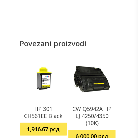
Povezani proizvodi
HP 301
CW Q5942A HP
Pročitajte Još
Dodaj U Korpu
CH561EE Black
LJ 4250/4350
(10K)
1,916.67
рсд
6,000.00
рсд